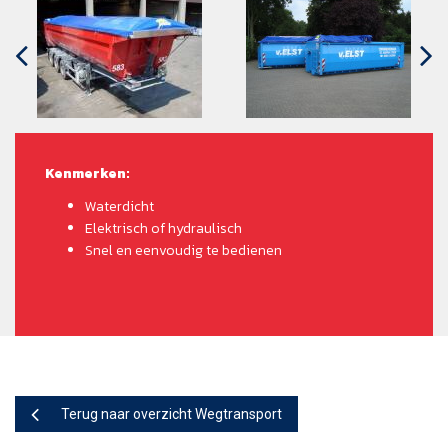
Kenmerken:
Waterdicht
Elektrisch of hydraulisch
Snel en eenvoudig te bedienen
Terug naar overzicht Wegtransport