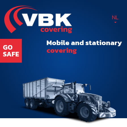
NL
Mobile and stationary
GO
covering
SAFE