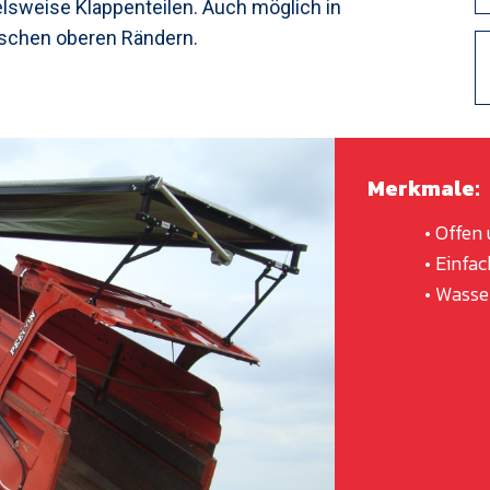
lsweise Klappenteilen. Auch möglich in
ischen oberen Rändern.
Merkmale:
• Offen und
• Einfache 
• Wasserd