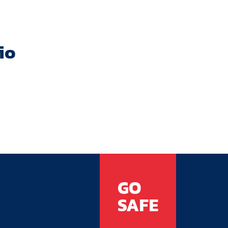
io
GO
SAFE