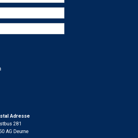
h
stal Adresse
stbus 281
50 AG Deurne